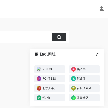
随机网址
VPS GO
美图集
FONTS2U
笔趣阁
北京大学公开课
百度搜索风云榜
帮小忙
朱峰社区