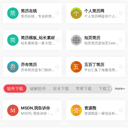
简历在线
个人简历网
简历在线，专业的简历模板下载网站，提供经典、创意个人简历模板、套装个人简历模板（简历封面+简历内容+自荐信）多种不同风格简历模板下载与制作的专业网站。
个人简历网提供个人简历模板、简历表格，简历封面等制作资料；以及简历写作指导；提供求职全程指导、面试笔试指南、职场生存指导。
简历模板_站长素材
知页简历
站长素材是一家大型综合设计类素材网站，提供高清图片素材、PSD素材、PPT模板、网页模板、脚本素材、简历模板、QQ表情、矢量素材、3D素材、酷站欣赏、Flash动画等设计素材，免费安全快速下载。
知页简历是知页Zalent联合多位资深上市企业HR共同设计开发的智能简历制作工具，为应届生和求职者提供专业、优雅、简洁的中英文简历模板、案例及具有辅助填写功能的简历编辑器。
乔布简历
五百丁简历
乔布简历是专门制作简历的网站，提供海量的优秀富有创意的电子版简历模板、大学生简历模板、中英文简历模板下载。
平台汇集了海量优秀行业范例，精美模板，可以满足求职者的各类简历需求，有效提升求职成功率
软件下载
破解软件
安卓下载
苹果下载
下载工具
在
more+
MSDN,我告诉你
资源熊
MSDN, 我告诉你 - 做一个安静的工具站
资源熊是一家综合科技网站，致力分享绿色软件、影视资源、免费游戏、活动线报、网站源码、网络课程、油猴脚本、浏览器插件等免费资源，专注于分享网络技术资源，努力为各位网友呈现最好的资源！