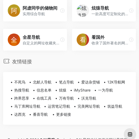
阿虚同学的储物间
炫猿导航
实用综合导航
一款高度可定制化的导航
全星导航
看国外
自定义的网址收藏夹，资源采集导航网。
收录了国外著名的网站、好玩的、好看的、有趣的国外网站
友情链接
不死鸟
北邮人导航
笔点导航
爱达杂货铺
12K导航网
热搜导航
信息名单
炫猿
iMyShare
一为导航
跨界思享
在线工具
万有导航
沃克导航
马丁库网址导航
运营笔记导航
完美网址导航
筑益导航
达西克
番喜导航
更多链接