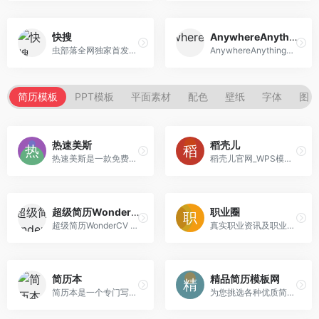
快搜
AnywhereAnything
虫部落全网独家首发出品！为你聚合Google,百度,必应等国内外综合搜索和学术,资源,专业领域知识等垂直搜索。精准搜索,便捷交互！是你的网络搜索第一站！
AnywhereAnything是为了把 webOS 的 Just Type 搬上 web 而做的，并进行了本地化。
简历模板
PPT模板
平面素材
配色
壁纸
字体
图库
热速美斯
稻壳儿
热速美斯是一款免费的简历制作工具，无需登录即可使用，本地存储保护隐私，拖拽组合，制作简单，还有丰富的简历模板任你选。
稻壳儿官网_WPS模板内容服务平台_PPT模板_精美办公模板素材_会员免费下载_工作总结_求职简历_教学课件等多品类模板应有尽有
超级简历WonderCV
职业圈
超级简历WonderCV - HR推荐简历模板,智能简历制作工具,专业中英文简历模板免费下载
真实职业资讯及职业交流平台，提供免费招聘，工资待遇，面试经验，教育口碑等职业资讯及职业交流
简历本
精品简历模板网
简历本是一个专门写简历的网站，为求职者提供专业的简历模板，求职者使用简历本5分钟内就能做完一份简历。求职者可随时随地将制作的简历下载为Word、PDF、图片格式文件，也可在线发送到邮箱或手机。
为您挑选各种优质简历模板，WORD格式可编辑，免费下载，你一定能够在这里找到合适您的简历模板，通用简历模板，应届生简历，简历表格，简历封面，英文简历，简历范文。直接下载即可使用。