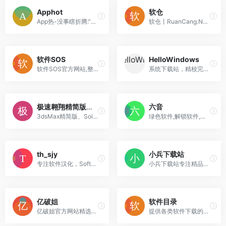
Apphot
软仓
App热-没事瞎折腾:“有理想,有情怀”
软仓丨RuanCang.Net丨软件仓库
软件SOS
HelloWindows
软件SOS官方网站,整合软件安装教程：Office、PS、PR、AE、C4D、Axure、CAD、3DMax等常用办公、平面设计、室内设计软件等商业软件激活,提供Windows和Mac版本免费下载资源、安装使用教程分享。
系统下载站，精校完整极致的Windows系统下载仓储站。
极速翱翔精简版下载
六音
3dsMax精简版、Soildworks精简版、Revit精简版等下载
绿色软件,解锁软件,软件博客,便携软件,电脑软件,Linux软件,Mac软件等软件下载。
th_sjy
小兵下载站
专注软件汉化，Software localization, Sinicization。
小兵下载站专注精品软件和良心系统十四年
亿破姐
软件目录
亿破姐官方网站精选互联网优秀软件分享、电脑技术、经验教程、SEO网站优化教程、IT科技资讯为一体的的站点、安全、绿色、放心、YPOJIE.COM找你所需要的 给你我分享的。
提供各类软件下载的微信公众号