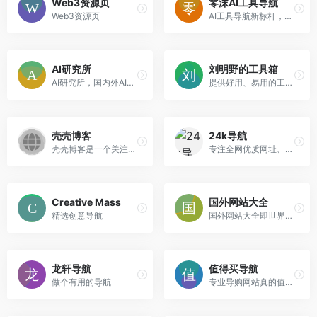
Web3资源页
零沫AI工具导航
Web3资源页
AI工具导航新标杆，收集国内外AI工具网址
AI研究所
刘明野的工具箱
AI研究所，国内外AI工具资讯首发站。
提供好用、易用的工具，还在不断添加中，欢迎访问！
壳壳博客
24k导航
壳壳博客是一个关注自媒体创业者，IT科技资讯，分享情感文章、软件资源的博客，每天几分钟科技资讯一箩筐。
专注全网优质网址、优质资源分享。
Creative Mass
国外网站大全
精选创意导航
国外网站大全即世界各国网址大全，国外网站大全收录100多个国家知名网站，包括美国、中国(含香港台湾)、英国、法国、德国、日本、韩国、泰国、印度、俄罗斯、澳大利亚等。
龙轩导航
值得买导航
做个有用的导航
专业导购网站真的值得买旗下个性福利导航站，不同于其他大而全的常规导航站，针对网站用户精选有价值的福利网站。