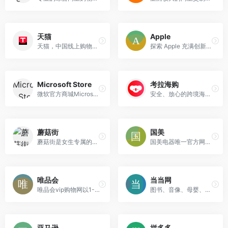
天猫
Apple
天猫，中国线上购物的地标网站，亚洲超大的综合性购物平台，拥有10万多品牌商家。每日发布大量国内外商品！正品网购，上天猫！天猫千万大牌正品,品类全，一站购，支付安全，退换无忧！理想生活上天猫!
探索 Apple 充满创新的世界，选购各式 iPhone、iPad、Apple Watch 和 Mac，浏览各种配件、娱乐产品，并获得相关产品的专家支持服务。
Microsoft Store
考拉海购
微软官方商城Microsoft Store
安全、放心的跨境海淘网站，官方认证，正品保证。
蘑菇街
国美
蘑菇街是女生专属的一站式消费平台。
国美电器唯一官方网上商城。
唯品会
当当网
唯品会vip购物网以1-7折超低折扣对全球各大品牌进行限时特卖，商品囊括服装、化妆品、家居、奢侈品等上千品牌。
图书、音像、母婴、美妆、家居、数码3C、服装、鞋包等几十大类，正品行货，低至2折，700多城市货到付款。
亚马逊
拼多多