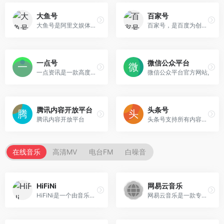
大鱼号
百家号
大鱼号是阿里文娱体系为内容创作者提供的统一账号
百家号，是百度为创作者打造的集创作、发布、变现于一体的内容创作平台，也是众多企业号实现营销转化的运营新阵地。
一点号
微信公众平台
一点资讯是一款高度智能的新闻资讯应用，通过它你可以搜索并订阅任意关键词，它会自动帮你聚合整理并实时更新相关资讯，同时会智能分析你的兴趣爱好，为你推荐感兴趣的内容。
微信公众平台官方网站,
腾讯内容开放平台
头条号
腾讯内容开放平台
头条号支持所有内容体裁创作包括文章、图集、短视频、短内容、问答、小视频等类型
在线音乐
高清MV
电台FM
白噪音
HiFiNi
网易云音乐
HiFiNi是一个由音乐爱好者维护的分享平台
网易云音乐是一款专注于发现与分享的音乐产品，依托专业音乐人、DJ、好友推荐及社交功能，为用户打造全新的音乐生活。