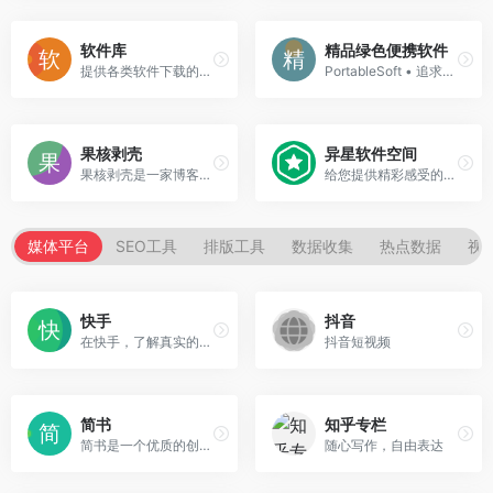
软件库
精品绿色便携软件
提供各类软件下载的微信公众号
PortableSoft • 追求绿色便携理念，打造清爽干净系统！
果核剥壳
异星软件空间
果核剥壳是一家博客类型的资源分享软件，分享绿色软件软件，破解软件，安卓软件，纯净系统等。
给您提供精彩感受的软件博客！推荐精选好用实用的软件及资源，且有详细的图文评测介绍。大量绿色、好用软件及资源下载。
媒体平台
SEO工具
排版工具
数据收集
热点数据
视
快手
抖音
在快手，了解真实的世界，认识有趣的人，也可以记录真实而有趣的自己。
抖音短视频
简书
知乎专栏
简书是一个优质的创作社区，在这里，你可以任性地创作，一篇短文、一张照片、一首诗、一幅画……我们相信，每个人都是生活中的艺术家，有着无穷的创造力。
随心写作，自由表达