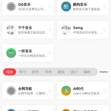
QQ音乐
酷狗音乐
QQ音乐是腾讯公司推出的一款网络音乐服务产品，海量音乐在线试听、新歌热歌在线首发、歌词翻译、手机铃声下载、高品质无损音乐试听、海量无损曲库、正版音乐下载、空间背景音乐设置、MV观看等，是互联网音乐播放和下载的优选。
酷狗音乐旗下最新最全的在线正版音乐网站，本站为您免费提供最全的在线音乐试听下载，以及全球海量电台和MV播放服务、最新音乐播放器下载。
千千音乐
5sing
提供海量正版高品质音乐，权威的音乐榜单，新歌速递，契合你的主题电台，人性化的歌曲搜索，让你更快地找到喜爱的音乐，带给你全新音乐体验。
中国原创音乐基地，数字音乐网站，汇集了大量的网络歌手的原创音乐歌曲及翻唱歌曲，提供大量歌曲的伴奏以及歌词免费下载
一听音乐
一听音乐网是在线音乐网站，提供免费歌曲在线试听、下载
综合
学习
医学
学术
建筑
设计
编程
影视
more+
全网导航
AI时代
全网导航网，汇聚800+优质导航网站入口，包括传统导航网、垂直导航、行业导航、AI导航、地域导航网站，助你一站直达10万+优质网站资源.
OpenI AI网址导航开启您的AI时代，整理了OpenAI、ChatGPT、Midjourney、文心一言、AI写作、AI绘画、数字人、AI聊天机器人、AI工具等官网网址入口。