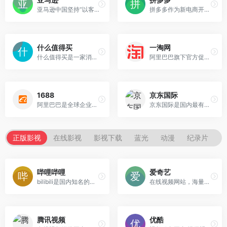
亚马逊中国坚持“以客户为中心”的理念，秉承“天天低价，正品行货”信念，销售图书、电脑、数码家电、母婴百货、服饰箱包等上千万种产品。亚马逊中国提供专业服务：正品行货天天低价，机打发票全国联保。货到付款，30天内可退换货。亚马逊为中国消费者提供便利、快捷的网购体验。
拼多多作为新电商开创者，致力于将娱乐社交的元素融入电商运营中，通过“社交+电商”的模式，让更多的用户带着乐趣分享实惠，享受全新的共享式购物体验。
什么值得买
一淘网
什么值得买是一家消费门户网站，实时推送优质的网购优惠信息，真实的原创购物攻略。
阿里巴巴旗下官方促销导购平台，通过超高返利、大额红包、超值优惠券等丰富的利益点，为用户提供高性价比的品牌好货，是必不可少的网购省钱利器。
1688
京东国际
阿里巴巴是全球企业间（B2B）电子商务的著名品牌，为数千万网商提供海量商机信息和便捷安全的在线交易市场，也是商人们以商会友、真实互动的社区平台。
京东国际是国内最有保障的海外购物平台,提供母婴用品,护肤品,彩妆,钟表首饰,数码电器等全球优质商品,全球直供,售后无忧,来京东国际,开启您的海外购物之旅吧。
正版影视
在线影视
影视下载
蓝光
动漫
纪录片
哔哩哔哩
爱奇艺
bilibili是国内知名的视频弹幕网站，这里有最及时的动漫新番，最棒的ACG氛围，最有创意的Up主。
在线视频网站，海量正版高清视频在线观看。
腾讯视频
优酷