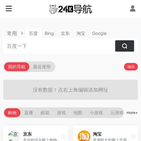
常用
百度
Bing
京东
淘宝
Google
我的导航
最近使用
编辑
没有数据！点右上角编辑添加网址
购物
直播
邮箱
游戏
地图
小游戏
云游戏
外卖
more+
京东
淘宝
专业的综合网上购物商城,销售家电、数码通讯、电脑、家居百货、服装服饰、母婴、图书、食品等数万个品牌优质商品.便捷、诚信的服务，为您提供愉悦的网上购物体验!
亚洲较大的网上交易平台，提供各类服饰、美容、家居、数码、话费/点卡充值… 数亿优质商品，同时提供担保交易(先收货后付款)等安全交易保障服务，并由商家提供退货承诺、破损补寄等消费者保障服务，让你安心享受网上购物乐趣！