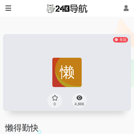
美国
0
4,866
懒得勤快