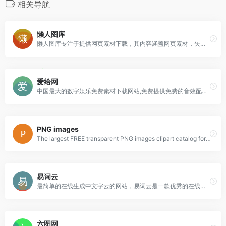
相关导航
懒人图库
懒人图库专注于提供网页素材下载，其内容涵盖网页素材，矢量图素材，JS代码，psd素材，导航菜单，PNG图标等，让任何一个网页设计师都能轻松找到自己想要的素材！
爱给网
中国最大的数字娱乐免费素材下载网站,免费提供免费的音效配乐|3D模型|视频|游戏素材资源下载。
PNG images
The largest FREE transparent PNG images clipart catalog for design and web design in best resolution and quality
易词云
最简单的在线生成中文字云的网站，易词云是一款优秀的在线中文词云生成网站，具有分词功能，内含多种形状模板，不同的配色方案，可供选择
六图网