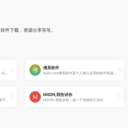
载，软件下载，资源分享等等。
佛系软件
果核剥壳是一家博客类型的资源分享软件，分享绿色软件软件，破解软件，安卓软件，纯净系统等。
foxirj.com佛系软件是个人独立运营的软件资源下载网站，主要精选分享mac破解软件、精品mac应用、安卓破解去广告软件、windows破解去广告软件及一些软件破解和使用教程，当然本站所发布的资源都是绿色安全无密码且会注明破解作者。
MSDN,我告诉你
系统下载站，精校完整极致的Windows系统下载仓储站。
MSDN, 我告诉你 - 做一个安静的工具站