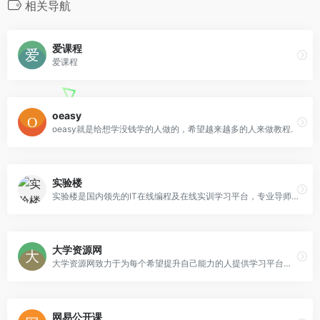
相关导航
爱课程
爱课程
oeasy
oeasy就是给想学没钱学的人做的，希望越来越多的人来做教程.
实验楼
实验楼是国内领先的IT在线编程及在线实训学习平台，专业导师提供精选的实践项目，创新的技术使得学习者无需配置繁琐的本地环境，随时在线流畅使用。以就业为导向，提供编程、运维、测试、云计算、大数据、数据库等全面的IT技术动手实践环境，提供Linux、Python、Java、C语言等千门热门课程。
大学资源网
大学资源网致力于为每个希望提升自己能力的人提供学习平台，通过这个平台每个人都有平等提高自己能力的机会，主要学习资源有：大学课程、中学课程、小学课程、管理课程培训等视频教程！
网易公开课