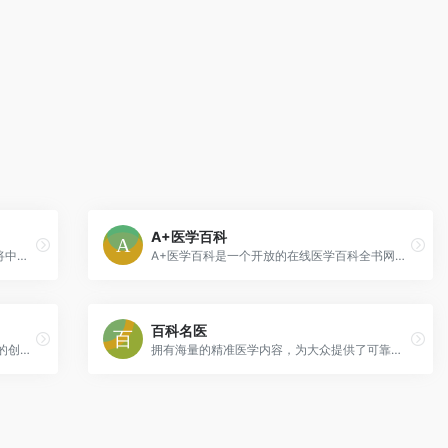
A+医学百科
全球最大的中国古籍资料库和检索系统，将中国的古代哲学书及其相关的原典文献加以电子化，用交叉索引等技术充分利用电脑的功能，给中外的学者提供更方便的方式来学习和研究这些古书。
A+医学百科是一个开放的在线医学百科全书网站，涵盖疾病百科、症状百科、药品百科、急救百科等医学保健知识。
百科名医
MBA智库百科，专注于经济管理领域知识的创建与分享。包括企业管理、市场营销、管理咨询、人力资源、战略管理、MBA案例、财务会计、广告、品牌、经济、金融、法律、博弈论、证券、股票以及公司企业、商学院、经管人物等介绍。
拥有海量的精准医学内容，为大众提供了可靠、科学、实用的健康科普知识，让大众面对网络医疗健康信息不再迷茫。