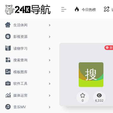
今日热榜
生活休闲
影视资源
新
读物学习
搜索查询
模板图库
软件工具
媒体运营
0
6,332
音乐MV