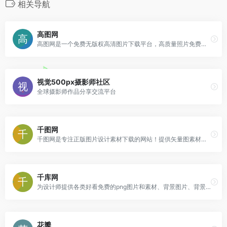
相关导航
高图网
高图网是一个免费无版权高清图片下载平台，高质量照片免费下载，高清图片包含人物,动物,风景,教育,美食,旅游,建筑,时尚,设计,商务等。
视觉500px摄影师社区
全球摄影师作品分享交流平台
千图网
千图网是专注正版图片设计素材下载的网站！提供矢量图素材、背景图片素材、矢量图库、psd素材、字体模板、设计素材、PPT模板、视频素材、插画绘画、平面设计模板、Excel模板素材以及网页模板、网站设计素材、网页图标的下载服务。
千库网
为设计师提供各类好看免费的png图片和素材、背景图片、背景素材、海报背景、banner背景、边框花纹素材、艺术字、主图和直通车背景等，找素材就上千库网，百万精品图片等您下载！
花瓣