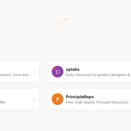
uplabs
UI Kits, Wireframe Kits, Templates, Icons and More
PrincipleRepo
网站
Free, High Quality Principle Resources