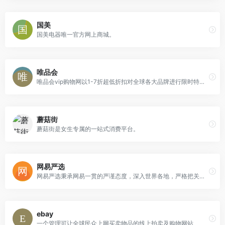
国美
国美电器唯一官方网上商城。
唯品会
唯品会vip购物网以1-7折超低折扣对全球各大品牌进行限时特卖，商品囊括服装、化妆品、家居、奢侈品等上千品牌。
蘑菇街
蘑菇街是女生专属的一站式消费平台。
网易严选
网易严选秉承网易一贯的严谨态度，深入世界各地，严格把关所有商品的产地、工艺、原材料，甄选居家、厨房、饮食等各类商品，力求给你最优质的商品。
ebay
一个管理可让全球民众上网买卖物品的线上拍卖及购物网站