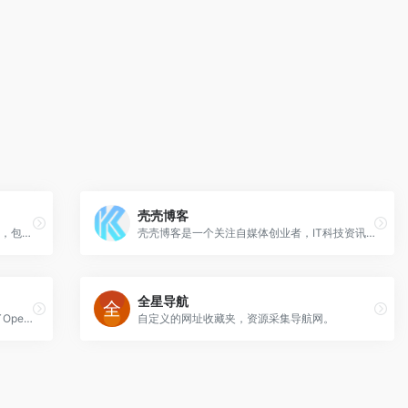
壳壳博客
全网导航网，汇聚800+优质导航网站入口，包括传统导航网、垂直导航、行业导航、AI导航、地域导航网站，助你一站直达10万+优质网站资源.
壳壳博客是一个关注自媒体创业者，IT科技资讯，分享情感文章、软件资源的博客，每天几分钟科技资讯一箩筐。
全星导航
OpenI AI网址导航开启您的AI时代，整理了OpenAI、ChatGPT、Midjourney、文心一言、AI写作、AI绘画、数字人、AI聊天机器人、AI工具等官网网址入口。
自定义的网址收藏夹，资源采集导航网。