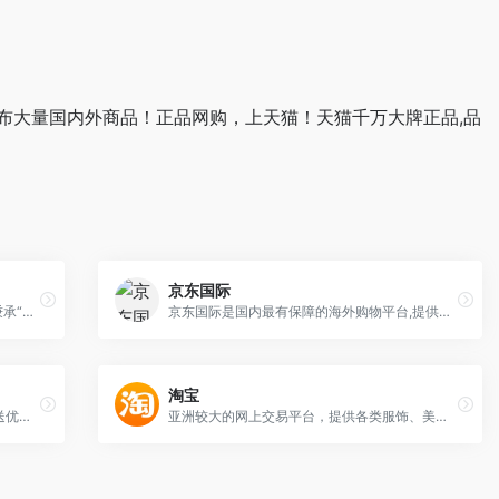
布大量国内外商品！正品网购，上天猫！天猫千万大牌正品,品
京东国际
亚马逊中国坚持“以客户为中心”的理念，秉承“天天低价，正品行货”信念，销售图书、电脑、数码家电、母婴百货、服饰箱包等上千万种产品。亚马逊中国提供专业服务：正品行货天天低价，机打发票全国联保。货到付款，30天内可退换货。亚马逊为中国消费者提供便利、快捷的网购体验。
京东国际是国内最有保障的海外购物平台,提供母婴用品,护肤品,彩妆,钟表首饰,数码电器等全球优质商品,全球直供,售后无忧,来京东国际,开启您的海外购物之旅吧。
淘宝
什么值得买是一家消费门户网站，实时推送优质的网购优惠信息，真实的原创购物攻略。
亚洲较大的网上交易平台，提供各类服饰、美容、家居、数码、话费/点卡充值… 数亿优质商品，同时提供担保交易(先收货后付款)等安全交易保障服务，并由商家提供退货承诺、破损补寄等消费者保障服务，让你安心享受网上购物乐趣！