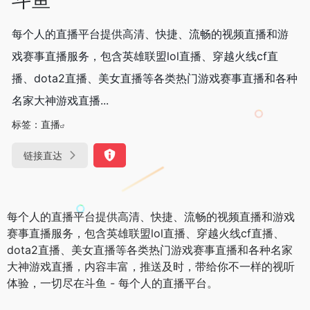
每个人的直播平台提供高清、快捷、流畅的视频直播和游
戏赛事直播服务，包含英雄联盟lol直播、穿越火线cf直
播、dota2直播、美女直播等各类热门游戏赛事直播和各种
名家大神游戏直播...
标签：
直播
链接直达
每个人的直播平台提供高清、快捷、流畅的视频直播和游戏
赛事直播服务，包含英雄联盟lol直播、穿越火线cf直播、
dota2直播、美女直播等各类热门游戏赛事直播和各种名家
大神游戏直播，内容丰富，推送及时，带给你不一样的视听
体验，一切尽在斗鱼 - 每个人的直播平台。