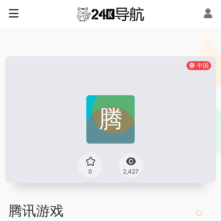
中国
0
2,427
腾讯游戏