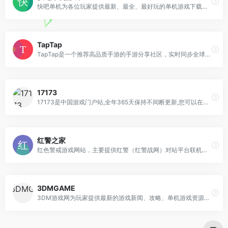
快吧单机为各位玩家提供最新、最全、最好玩的单机游戏下载，以及各类单机游戏资讯、攻略、视频、补丁等等，快吧单机是您最好的单机游戏下载基地！
TapTap
TapTap是一个推荐高品质手游的手游分享社区，实时同步全球各大应用市场游戏排行榜，与全球玩家共同交流并发掘高品质手游。
17173
17173是中国游戏门户站,全年365天保持不间断更新,您可以在这里获得专业的游戏新闻资讯,完善的游戏攻略专区,人气游戏论坛以及游戏测试账号等,是游戏玩家首选网络游戏资讯门户网站。
红警之家
红色警戒游戏网站，主要提供红警（红警战网）对站平台联机版本下载，适配目前市场上的主流系统：win7、win8、win10和win11等PC操作系统，让你能够流利的玩转红色警戒游戏。
3DMGAME
3DM游戏网为玩家提供最新的游戏新闻、攻略、单机游戏资源、汉化资源、游戏补丁、游戏论坛等，经过多年努力已成为游戏玩家首要选择的游戏资讯、游戏资源网站。