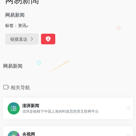
网易新闻
标签：
资讯
链接直达
网易新闻
相关导航
澎湃新闻
澎湃是植根于中国上海的时政思想类互联网平台
央视网