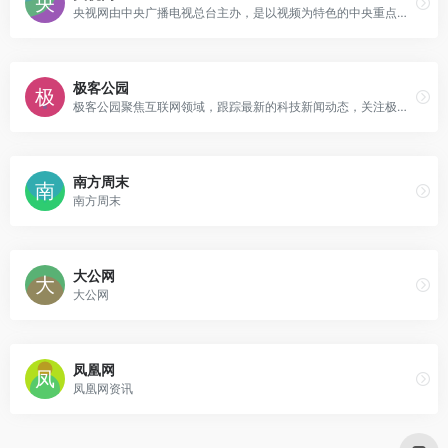
央视网由中央广播电视总台主办，是以视频为特色的中央重点新闻网站，是央视的融合传播平台，是拥有全牌照业务资质的大型互联网文化企业。
极客公园
极客公园聚焦互联网领域，跟踪最新的科技新闻动态，关注极具创新精神的科技产品。
南方周末
南方周末
大公网
大公网
凤凰网
凤凰网资讯