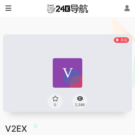
美国
0
2,386
V2EX