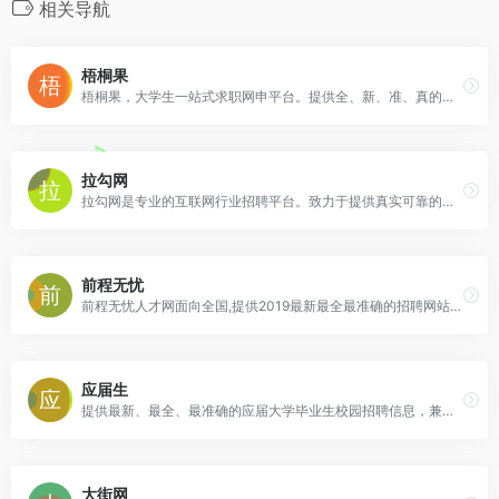
相关导航
梧桐果
梧桐果，大学生一站式求职网申平台。提供全、新、准、真的应届大学生校园招聘信息、实习信息以及宣讲会和招聘会信息，让企业招聘信息能够快速、精准到达应届大学生，提高校园招聘效果，让校招成为一件轻松的事！
拉勾网
拉勾网是专业的互联网行业招聘平台。致力于提供真实可靠的互联网招聘信息。工资不面议。找工作、要招聘、搜人才就来拉勾网。互联网行业找工作就上拉勾网。
前程无忧
前程无忧人才网面向全国,提供2019最新最全最准确的招聘网站信息,为企业和求职者提供人才招聘、求职、找工作、培训等在内的全方位的人力资源服务,更多求职找工作信息尽在前程无忧!
应届生
提供最新、最全、最准确的应届大学毕业生校园招聘信息，兼职实习信息以及校园宣讲会和校园招聘会信息，覆盖上海北京广州深圳武汉南京天津成都等地区。
大街网