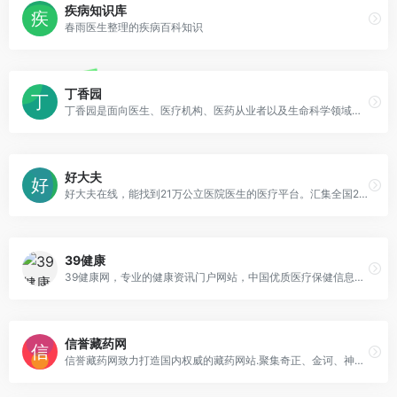
疾病知识库
春雨医生整理的疾病百科知识
丁香园
丁香园是面向医生、医疗机构、医药从业者以及生命科学领域人士的专业性社会化网络，提供医学、医疗、药学、生命科学等相关领域的交流平台、专业知识、最新科研进展以及技术服务。
好大夫
好大夫在线，能找到21万公立医院医生的医疗平台。汇集全国21万+优质医疗权威专家，为患者提供网上看病、挂专家号，在线开药，线上买药，线上复诊，网络预约手术等全方位服务；患者通过好大夫在线获得全国优质医疗专家的权威诊治，小病大病网上就诊，让行医简单，看病不难。
39健康
39健康网，专业的健康资讯门户网站，中国优质医疗保健信息与在线健康服务平台，医疗保健类网站杰出代表，荣获中国标杆品牌称号。提供专业、完善的健康信息服务，包括疾病，保健，健康新闻，专家咨询，病友论坛，男科，妇科，育儿，性爱，心理，整形，减肥，药品，急救，中医，美容，饮食，健身，医院查询，医生查询，疾病查询，药品查询，疾病自测等频道。
信誉藏药网
信誉藏药网致力打造国内权威的藏药网站.聚集奇正、金诃、神水、甘露、神猴等众多品牌藏药。