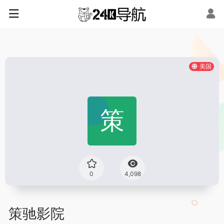
美国
0
4,098
策驰影院