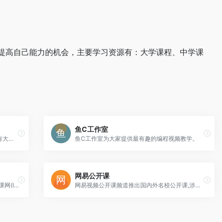
提高自己能力的机会，主要学习资源有：大学课程、中学课
鱼C工作室
好知网是一个综合性在线学习平台。这里有大量的在线课程，课程涵盖计算机知识，企业管理，摄影，photoshop，职业技能，运动、外语、美食，时尚，手工艺，公开课，职业资格考试等。
鱼C工作室为大家提供最有趣的编程视频教学。
网易公开课
慕课网（IMOOC）是IT技能学习平台。慕课网(IMOOC)提供了丰富的移动端开发、php开发、web前端、android开发以及html5等视频教程资源公开课。并且富有交互性及趣味性，你还可以和朋友一起编程。
网易视频公开课频道推出国内外名校公开课,涉及广泛的学科,名校老师认真讲解深度剖析,网易视频公开课频道搭建起强有力的网络视频教学平台