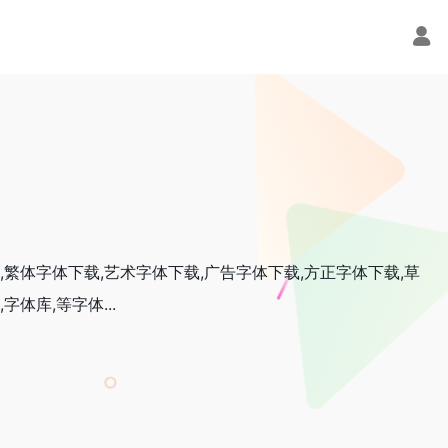
,繁体字体下载,艺术字体下载,广告字体下载,方正字体下载,草
体库,等字体...