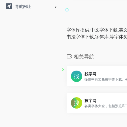
导航网址
字体库提供,中文字体下载,英
书法字体下载,字体库,等字体
相关导航
找字网
搜字网