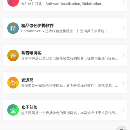
专注软件汉化，Software localization, Sinicization。
精品绿色便携软件
PortableSoft • 追求绿色便携理念，打造清爽干净系统！
慕若曦博客
分享软件及记录日常电脑经验教程的博客，提供大量热门绿色软件、汉化软件、免费软件、原创软件下载，是业内一流的资源分享博客。
资源熊
资源熊是一家综合科技网站，致力分享绿色软件、影视资源、免费游戏、活动线报、网站源码、网络课程、油猴脚本、浏览器插件等免费资源，专注于分享网络技术资源，努力为各位网友呈现最好的资源！
盒子部落
盒子部落是一个极具特色的资源网站，本网站专注于推荐优秀软件、APP应用和互联网资源，每篇图文评测都极其用心。你在这里可以免费获取我们精选的优秀软件应用、装机必备软件，我们每天都会分享大量的软件，为您提供优质的软件及下载服务。