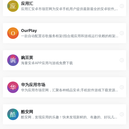
应用汇
应用汇安卓市场官网为安卓手机用户提供最新最全的安卓软件,安卓游戏下载资源,让安卓手机应用,安卓手机游戏丰富多彩,AppChina应用汇是安卓网上最贴心的Android软件应用商店。
OurPlay
一款自动配置谷歌服务框架(指合规应用和游戏运行依赖的框架，而不是谷歌商店或谷歌应用)，并免费提供全球合规游戏及应用的网络加速功能，稳定支持其安装及流畅运行的APP，完美解决了海外合规应用、游戏的网络连接、掉线、闪退、卡顿等问题。
豌豆荚
海量安卓APP应用与游戏免费下载
华为应用市场
华为应用市场官网，汇聚各种精品安卓;手机软件游戏下载资源，是目前网上最贴心的安卓手机游戏下载站。华为商城购华为手机，为您提供贴心的服务。
酷安网
酷安网，发现应用的乐趣！快来发现新鲜的、有趣的、好玩儿的应用！在酷安网，玩转手机应用，分享应用经验，发现应用的乐趣，尽享应用的快乐！