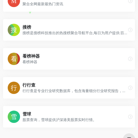
聚合全网最新最热门资讯
搜榜
搜榜是搜榜科技推出的热搜榜聚合导航平台,每日为用户提供:百度风云榜/微博热搜榜/微信热词榜/知乎热搜榜/豆瓣排行榜和抖音热搜榜等主流互联网平台的今日热搜榜单;看热搜,上搜榜,一网看全网;让每个人轻松发现热点
看榜神器
看榜神器
行行查
行行查是专业行业研究数据库，包含海量细分行业研究报告，研究信息覆盖大消费、节能环保、传媒娱乐、信息科技、地产金融、生命健康、先进制造、传统行业等领域。
雪球
股票查询，雪球提供沪深港美股票实时行情。