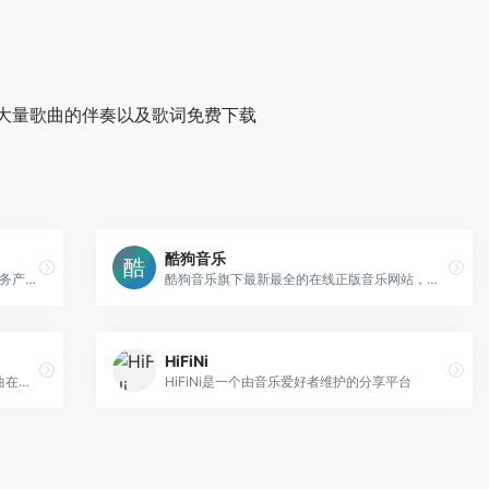
大量歌曲的伴奏以及歌词免费下载
酷狗音乐
QQ音乐是腾讯公司推出的一款网络音乐服务产品，海量音乐在线试听、新歌热歌在线首发、歌词翻译、手机铃声下载、高品质无损音乐试听、海量无损曲库、正版音乐下载、空间背景音乐设置、MV观看等，是互联网音乐播放和下载的优选。
酷狗音乐旗下最新最全的在线正版音乐网站，本站为您免费提供最全的在线音乐试听下载，以及全球海量电台和MV播放服务、最新音乐播放器下载。
HiFiNi
一听音乐网是在线音乐网站，提供免费歌曲在线试听、下载
HiFiNi是一个由音乐爱好者维护的分享平台