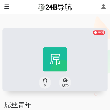
美国
0
2,170
屌丝青年