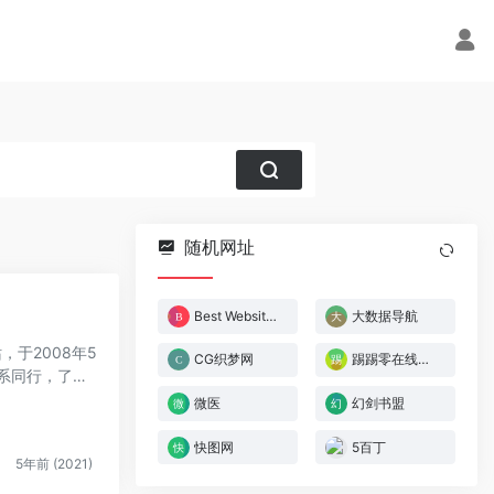
随机网址
Best Websites Gallery
大数据导航
网站，于2008年5
CG织梦网
踢踢零在线工具
系同行，了解
微医
幻剑书盟
快图网
5百丁
5年前 (2021)