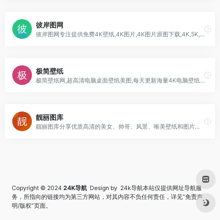
彼岸图网
彼岸图网专注提供免费4K壁纸,4K图片,4K图片原图下载,4K,5K,6K,7K,8K壁纸图片素材,包含4K风景壁纸、4K美女壁纸、4K游戏壁纸、4K明星壁纸、4K卡通动漫壁纸、4K动物壁纸、4K汽车壁纸等。把4K高清壁纸推荐给您,让您更快的找到您想要的4K壁纸
极简壁纸
极简壁纸网,超高清电脑桌面壁纸美图,每天更新海量4K电脑壁纸,9012年最潮的壁纸网站,壁纸包括美女、二次元、自然风景，收录自WallHaven
靓丽图库
靓丽图库分享优质高清的美女、帅哥、风景、唯美壁纸和图片，是拥有海量高清壁纸图片的专业网站
Copyright © 2024
24K导航
Design by 24k导航本站仅提供网址导航服
务，所指向的链接均为第三方网站，对其内容不负任何责任，详见“
免责声
明/版权
”页面。