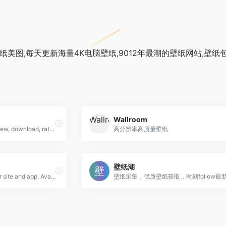
美图,每天更新海量4K电脑壁纸,9012年最潮的壁纸网站,壁纸包
Wallroom
A Wallpaper Community. View, download, rate, and comment on HD Wallpapers, Desktop Background Images and Mobile wallpapers.
高分辨率高质量壁纸
壁纸湖
The ultimate free wallpaper site and app. Available on Web, iPhone, Android, Xbox, and Windows platform as well.