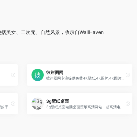
括美女、二次元、自然风景，收录自WallHaven
彼岸图网
彼岸图网专注提供免费4K壁纸,4K图片,4K图片原图下载,4K,5K,6K,7K,8K壁纸图片素材,包含4K风景壁纸、4K美女壁纸、4K游戏壁纸、4K明星壁纸、4K卡通动漫壁纸、4K动物壁纸、4K汽车壁纸等。把4K高清壁纸推荐给您,让您更快的找到您想要的4K壁纸
3g壁纸桌面
壁纸采集，优质壁纸获取，时刻follow最新的手机壁纸。
3g壁纸桌面电脑桌面壁纸高清网站，超高清电脑桌面壁纸大全分享，您身边的桌面壁纸专家。