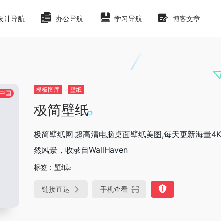
设计导航
办公导航
学习导航
博客文章
模板图库
壁纸
中国
极简壁纸
极简壁纸网,超高清电脑桌面壁纸美图,每天更新海量4K
然风景，收录自WallHaven
标签：
壁纸
链接直达
手机查看