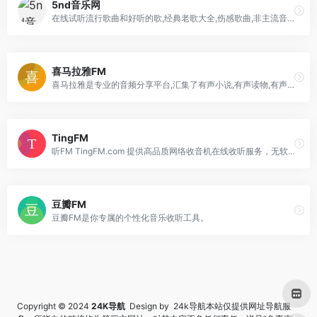
5nd音乐网
在线试听流行歌曲和好听的歌,经典老歌大全,伤感歌曲,非主流音乐,好听的英文歌曲,儿童歌曲,网络歌曲,最新歌曲下载,下歌曲听音乐
喜马拉雅FM
喜马拉雅是专业的音频分享平台,汇集了有声小说,有声读物,有声书,FM电台,儿童睡前故事,相声小品,鬼故事等数亿条音频,超过6亿用户选择的网络电台,随时随地,听我想听。
TingFM
听FM TingFM.com 提供高品质网络收音机在线收听服务，无软件安装实现网页在线收听，手机在线收听广播。网站全面汇集整理国内外主流电台流媒体播放地址，方便广大广播爱好者随时随地利用网络收听喜爱的广播电台。
豆瓣FM
豆瓣FM是你专属的个性化音乐收听工具。
Copyright © 2024
24K导航
Design by 24k导航本站仅提供网址导航服