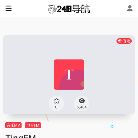
香港
0
5,484
音乐MV
电台FM
TingFM