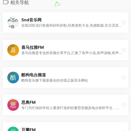
相关导航
5nd音乐网
在线试听流行歌曲和好听的歌,经典老歌大全,伤感歌曲,非主流音乐,好听的英文歌曲,儿童歌曲,网络歌曲,最新歌曲下载,下歌曲听音乐
喜马拉雅FM
喜马拉雅是专业的音频分享平台,汇集了有声小说,有声读物,有声书,FM电台,儿童睡前故事,相声小品,鬼故事等数亿条音频,超过6亿用户选择的网络电台,随时随地,听我想听。
酷狗电台频道
酷狗音乐旗下最新最全的在线正版音乐网站
思奥FM
专门为忙碌的年轻人量身打造的轻量型音频及电台收听平台，内容包括全球主流电台流媒体以及各种风格流派的音乐电台播放收听服务。
豆瓣FM