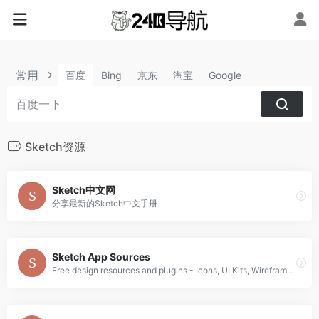
常用
百度
Bing
京东
淘宝
Google
Sketch资源
Sketch中文网
分享最新的Sketch中文手册
Sketch App Sources
Free design resources and plugins - Icons, UI Kits, Wireframes, iOS, Android Templates for Sketch