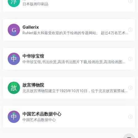
日本版画印刷品
Gallerix
RuNet最大和最受欢迎的关于绘画的专题网站。 超过4万名艺术家，从我们同时代的人到已经熟知的老主人。 来自私人收藏和世界上最好的博物馆的50多万幅画作。
中华珍宝馆
中华珍宝馆,书法欣赏,高清书法图片下载,绘画欣赏,高清绘画图片下载
故宫博物院
北京故宫博物院建立于1925年10月10日，位于北京故宫紫禁城内。是在明朝、清朝两代皇宫及其收藏的基础上建立起来的中国综合性博物馆，也是中国最大的古代文化艺术博物馆，其文物收藏主要来源于清代宫中旧藏，是第一批全国爱国主义教育示范基地。
中国艺术品数据中心
中国艺术品数据中心