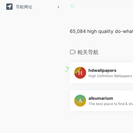
导航网址
65,084 high quality do-wha
相关导航
hdwallpapers
albumarium
The best place to find & sh