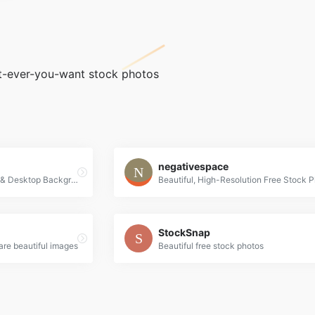
t-ever-you-want stock photos
negativespace
High Definition Wallpapers & Desktop Backgrounds
Beautiful, High-Resolution Free Stock 
StockSnap
are beautiful images
Beautiful free stock photos