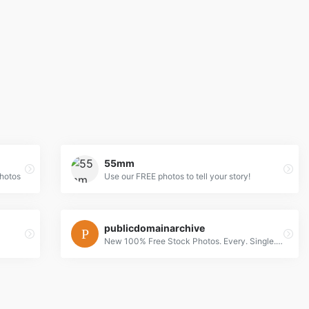
55mm
Photos
Use our FREE photos to tell your story!
publicdomainarchive
New 100% Free Stock Photos. Every. Single. Week.