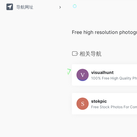
导航网址
Free high resolution photo
相关导航
visualhunt
100% Free High Quality Ph
stokpic
Free Stock Photos For Co