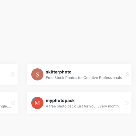
skitterphoto
Free Stock Photos for Creative Professionals
myphotopack
New 100% Free Stock Photos. Every. Single. Week.
A free photo pack just for you. Every month.