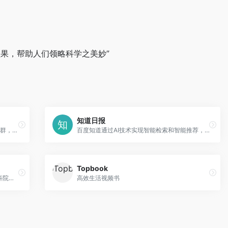
果，帮助人们领略科学之美妙”
知道日报
PanSci 泛科學是台灣最大的科學網站及社群，邀請台灣科學研究者、教育者、愛好者、以及所有受科學影響的人們，共同暢談科學、將高深龐雜的科學發展重新放置回台灣公共論壇中，並且用理性思考社會議題中的科學面向，致力於提供科學討論的最佳場合，包括線上與線下。
百度知道通过AI技术实现智能检索和智能推荐，让您的每个疑问都能够快速获得有效解答。
Topbook
中国数字科技馆是中国科协、教育部、中科院共建的一个基于互联网传播的国家级公益性科普服务平台
高效生活视频书