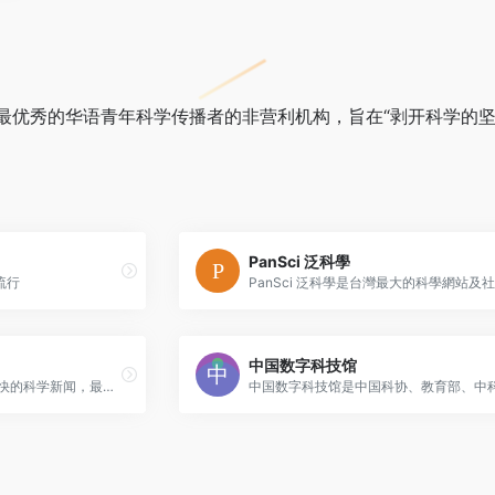
最优秀的华语青年科学传播者的非营利机构，旨在“剥开科学的坚
PanSci 泛科學
流行
中国数字科技馆
《环球科学》杂志社官网,最快的科学新闻，最新的应用技术，著名科学爱好者现身说法，细数成功背后的种种诀窍，新锐鲜明的科学观点，颠覆传统的逻辑论断，50，100,150年前的科学美国人，见证经典时刻