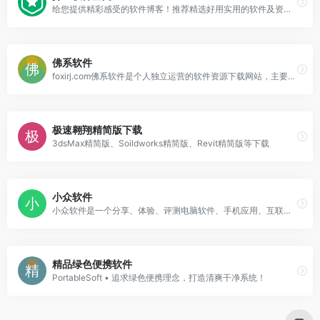
给您提供精彩感受的软件博客！推荐精选好用实用的软件及资源，且有详细的图文评测介绍。大量绿色、好用软件及资源下载。
佛系软件
foxirj.com佛系软件是个人独立运营的软件资源下载网站，主要精选分享mac破解软件、精品mac应用、安卓破解去广告软件、windows破解去广告软件及一些软件破解和使用教程，当然本站所发布的资源都是绿色安全无密码且会注明破解作者。
极速翱翔精简版下载
3dsMax精简版、Soildworks精简版、Revit精简版等下载
小众软件
小众软件是一个分享、体验、评测电脑软件、手机应用、互联网产品的网站
精品绿色便携软件
PortableSoft • 追求绿色便携理念，打造清爽干净系统！