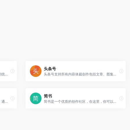
头条号
大鱼号是阿里文娱体系为内容创作者提供的统一账号
头条号支持所有内容体裁创作包括文章、图集、短视频、短内容、问答、小视频等类型
简书
一点资讯是一款高度智能的新闻资讯应用，通过它你可以搜索并订阅任意关键词，它会自动帮你聚合整理并实时更新相关资讯，同时会智能分析你的兴趣爱好，为你推荐感兴趣的内容。
简书是一个优质的创作社区，在这里，你可以任性地创作，一篇短文、一张照片、一首诗、一幅画……我们相信，每个人都是生活中的艺术家，有着无穷的创造力。