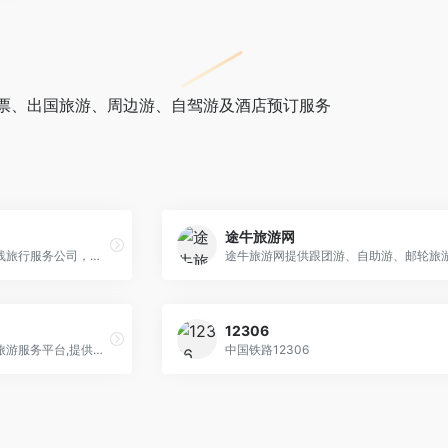
票、出国旅游、周边游、自驾游及酒店预订服务
途牛旅游网
携程旅行网是中国领先的在线旅行服务公司，向超过9000万会员提供酒店预订、酒店点评及特价酒店查询、机票预订、飞机票查询、时刻表、票价查询、航班查询、度假预订、商旅管理、为您的出行提供全方位旅行服务。
12306
中青旅遨游网专业的综合性旅游服务平台,提供出境旅游、国内游、海岛游、邮轮旅游、定制游、签证办理、机票预订、查询、全程优质服务。
中国铁路12306