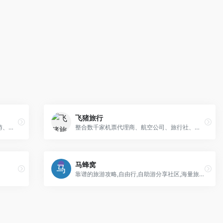
飞猪旅行
途牛旅游网提供跟团游、自助游、邮轮旅游、自驾游、定制游以及景点门票预订、机票预订、火车票预订服务,还有牛人专线、首付出发旅游等品质高端、价格实惠的旅游路线
整合数千家机票代理商、航空公司、旅行社、旅行代理商资源，直签酒店，客栈卖家等为广大旅游者提供特价机票，酒店预订，客栈查询，国内外度假信息，门票购买，签证代理，旅游卡券，租车，邮轮等旅游产品的信息搜索，购买及售后服务。
马蜂窝
靠谱的旅游攻略,自由行,自助游分享社区,海量旅游景点图片、游记、交通、美食、购物等自由行旅游攻略信息,马蜂窝旅游网获取自由行,自助游攻略信息更全面