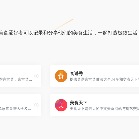
美食爱好者可以记录和分享他们的美食生活，一起打造极致生活
食谱秀
提供最人性化的菜谱大全,食谱家常菜，家常菜谱大全的美食网,让人们在宣泄的都市中体验在家常做菜,享受美食的乐趣.找家常菜谱,上美食杰菜谱美食网
提供菜谱家常菜做法大全,分享和交流天下
美食天下
分享天下美食菜谱大全、简单家常菜谱大全及做法、家常菜谱大全带图片、饮食养生知识、厨艺知识大全,美厨邦是学做菜做饭的美食网站,美食爱好者的美食社区,欢迎您的加入！