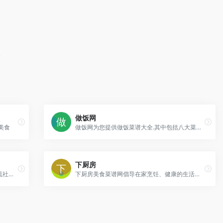
。
做饭网
美食
做饭网为您提供做饭菜谱大全.其中包括八大菜系菜谱大全、家常菜食谱大全、北方面食做饭大全、年夜饭做菜大全等.找菜谱、食谱、做菜方法等做饭大全就上做饭网。
下厨房
美食天下是最大的中文美食网站与厨艺交流社区，拥有海量的优质原创美食菜谱，聚集超千万美食家。
下厨房美食菜谱网倡导在家烹饪、健康的生活方式，提供有版权的实用菜谱做法与饮食知识，提供厨师和美食爱好者一个记录、分享的平台。