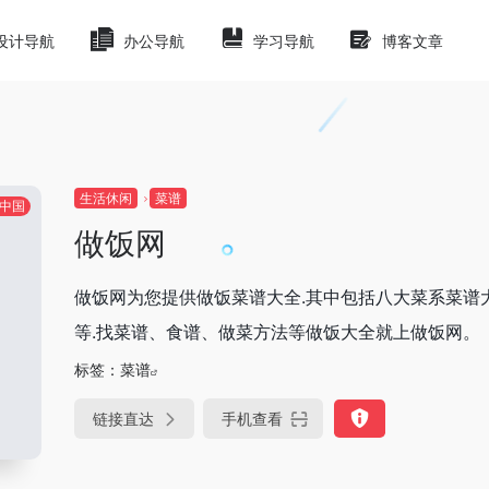
设计导航
办公导航
学习导航
博客文章
生活休闲
菜谱
中国
做饭网
做饭网为您提供做饭菜谱大全.其中包括八大菜系菜谱
等.找菜谱、食谱、做菜方法等做饭大全就上做饭网。
标签：
菜谱
链接直达
手机查看