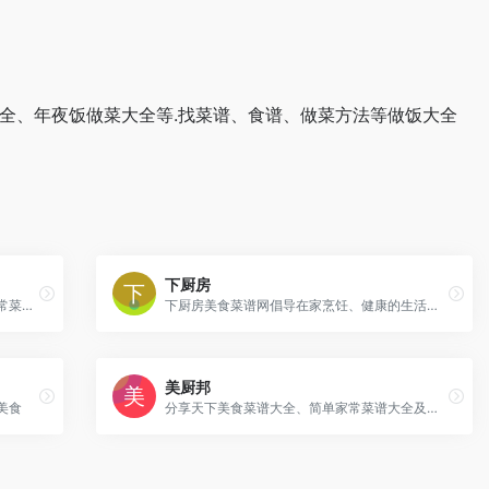
全、年夜饭做菜大全等.找菜谱、食谱、做菜方法等做饭大全
下厨房
提供最人性化的菜谱大全,食谱家常菜，家常菜谱大全的美食网,让人们在宣泄的都市中体验在家常做菜,享受美食的乐趣.找家常菜谱,上美食杰菜谱美食网
下厨房美食菜谱网倡导在家烹饪、健康的生活方式，提供有版权的实用菜谱做法与饮食知识，提供厨师和美食爱好者一个记录、分享的平台。
美厨邦
美食
分享天下美食菜谱大全、简单家常菜谱大全及做法、家常菜谱大全带图片、饮食养生知识、厨艺知识大全,美厨邦是学做菜做饭的美食网站,美食爱好者的美食社区,欢迎您的加入！