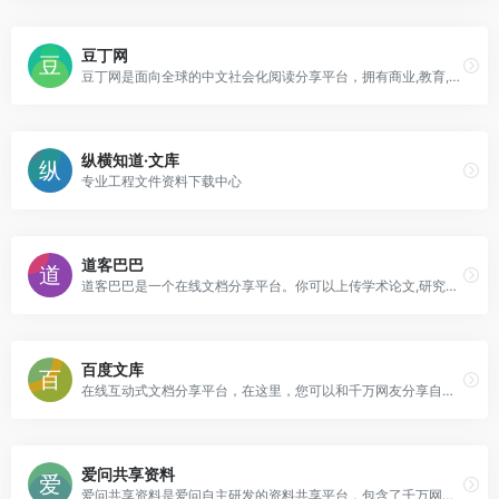
豆丁网
豆丁网是面向全球的中文社会化阅读分享平台，拥有商业,教育,研究报告,行业资料,学术论文,认证考试,星座,心理学等数亿实用文档和书刊杂志。
纵横知道·文库
专业工程文件资料下载中心
道客巴巴
道客巴巴是一个在线文档分享平台。你可以上传学术论文,研究报告,行业标准,课后答案,教学课件,工作总结,作文等电子文档，可以自由交换文档，还可以分享最新的行业资讯。
百度文库
在线互动式文档分享平台，在这里，您可以和千万网友分享自己手中的文档，全文阅读其他用户的文档，同时，也可以利用分享文档获取的积分下载文档
爱问共享资料
爱问共享资料是爱问自主研发的资料共享平台，包含了千万网友上传的多种格式的文档，同时也提供海量资料的免费下载，内容涉及教育资源、专业资料、IT资料、娱乐生活、经济管理、办公文书、游戏资料等。