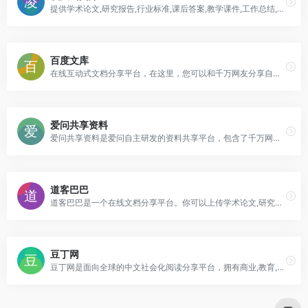
提供学术论文,研究报告,行业标准,课后答案,教学课件,工作总结,作文等电子文档.学习教育资源在线分享，千万份专业资料免费下载
百度文库
在线互动式文档分享平台，在这里，您可以和千万网友分享自己手中的文档，全文阅读其他用户的文档，同时，也可以利用分享文档获取的积分下载文档
爱问共享资料
爱问共享资料是爱问自主研发的资料共享平台，包含了千万网友上传的多种格式的文档，同时也提供海量资料的免费下载，内容涉及教育资源、专业资料、IT资料、娱乐生活、经济管理、办公文书、游戏资料等。
道客巴巴
道客巴巴是一个在线文档分享平台。你可以上传学术论文,研究报告,行业标准,课后答案,教学课件,工作总结,作文等电子文档，可以自由交换文档，还可以分享最新的行业资讯。
豆丁网
豆丁网是面向全球的中文社会化阅读分享平台，拥有商业,教育,研究报告,行业资料,学术论文,认证考试,星座,心理学等数亿实用文档和书刊杂志。