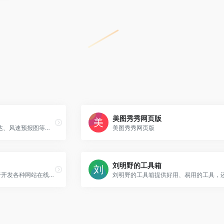
美图秀秀网页版
使用实时卫星图像、降雨雷达、风速预报图等跟踪飓风、热带风暴和恶劣天气。
美图秀秀网页版
刘明野的工具箱
LmCjl在线工具是一个致力于开发各种网站在线工具、站长工具、在线模板预览、API等教程，同时也开放提供各种免费插件和模板的使用与下载的个人博客。