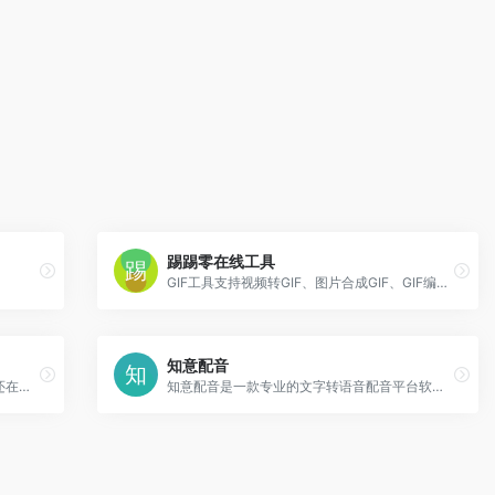
踢踢零在线工具
GIF工具支持视频转GIF、图片合成GIF、GIF编辑、GIF裁剪等功能。
知意配音
刘明野的工具箱提供好用、易用的工具，还在不断添加中，欢迎访问！
知意配音是一款专业的文字转语音配音平台软件，通过文字转语音技术来实现语音合成配音，使用知意配音软件可以实现视频配音、广告配音、促销叫卖、网络配音等各种场景的配音需求，知意配音致力于成为一流的AI自动配音平台，在线制作配音就上知意配音官网。