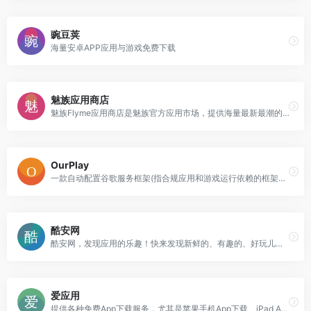
豌豆荚
海量安卓APP应用与游戏免费下载
魅族应用商店
魅族Flyme应用商店是魅族官方应用市场，提供海量最新最潮的魅族手机应用、游戏和主题下载,按主题分类,下载排行推荐
OurPlay
一款自动配置谷歌服务框架(指合规应用和游戏运行依赖的框架，而不是谷歌商店或谷歌应用)，并免费提供全球合规游戏及应用的网络加速功能，稳定支持其安装及流畅运行的APP，完美解决了海外合规应用、游戏的网络连接、掉线、闪退、卡顿等问题。
酷安网
酷安网，发现应用的乐趣！快来发现新鲜的、有趣的、好玩儿的应用！在酷安网，玩转手机应用，分享应用经验，发现应用的乐趣，尽享应用的快乐！
爱应用
提供各种免费App下载服务，尤其是苹果手机App下载、iPad App下载和Mac App下载,包括最新最好玩的手机App游戏、手机App软件等手机App应用等。