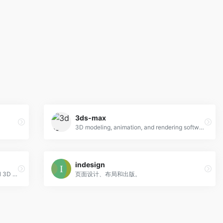
3ds-max
3D modeling, animation, and rendering software
indesign
Cinema 4D is the perfect package for all 3D artists who want to achieve breathtaking results fast and hassle-free.
页面设计、布局和出版。