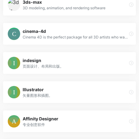
3ds-max
3D modeling, animation, and rendering software
cinema-4d
Cinema 4D is the perfect package for all 3D artists who want to achieve breathtaking results fast and hassle-free.
indesign
页面设计、布局和出版。
Illustrator
矢量图形和插图。
Affinity Designer
专业创意软件