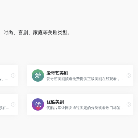
、时尚、喜剧、家庭等美剧类型。
爱奇艺美剧
提供正版高清电影、电视剧、综艺、纪录片、动漫等
爱奇艺美剧频道免费提供正版美剧在线观看，同步美国播出最新热门美剧。内容涵盖科幻，魔幻，悬疑，喜剧，家庭等类型。
优酷美剧
中国领先的在线视频媒体平台,海量高清视频在线观看
优酷片库让网友通过固定的分类或者热门标签找到自己想要的视频节目，在优酷片库，你可以观看海量视频节目。