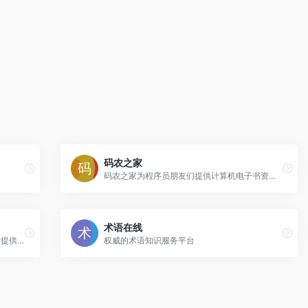
码农之家
码农之家为程序员朋友们提供计算机电子书资源免费下载，打造成编程电子书的专业网站，精选计算机pdf电子书内容并推荐有价值的视频教程内容，为大家学习编程和计算机知识节省成本。
术语在线
书舟搜索（原kindle吧）为kindle用户免费提供海量丰富的电子书籍在线搜索与下载服务，包括mobi/azw3/epub格式，欢迎您的来访。
权威的术语知识服务平台