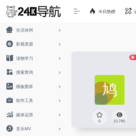
今日热榜
生活休闲
影视资源
读物学习
搜索查询
模板图库
软件工具
媒体运营
0
22,780
音乐MV